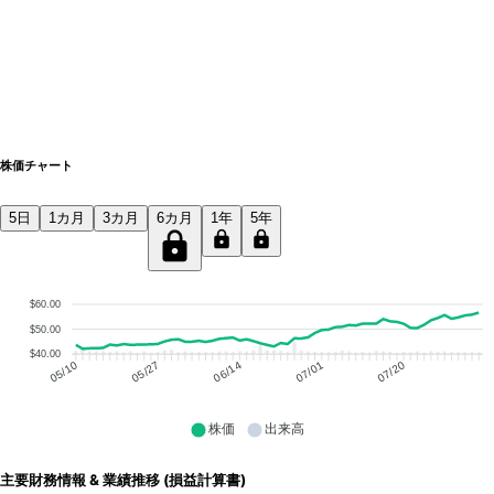
株価チャート
5日
1カ月
3カ月
6カ月
1年
5年
$60.00
$50.00
$40.00
05/27
06/14
07/01
07/20
05/10
株価
出来高
主要財務情報 & 業績推移 (損益計算書)