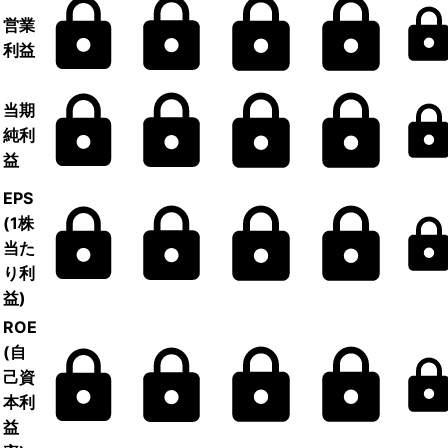
営業
利益
当期
純利
益
EPS
(1株
当た
り利
益)
ROE
(自
己資
本利
益