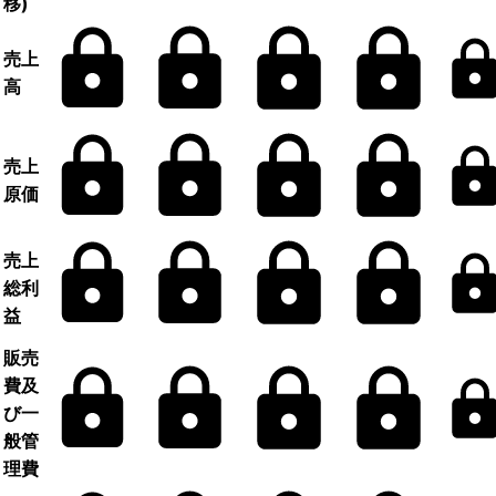
移)
売上
高
売上
原価
売上
総利
益
販売
費及
び一
般管
理費