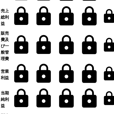
売上
総利
益
販売
費及
び一
般管
理費
営業
利益
当期
純利
益