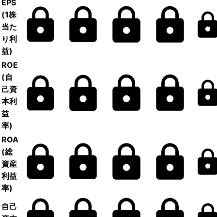
EPS
(1株
当た
り利
益)
ROE
(自
己資
本利
益
率)
ROA
(総
資産
利益
率)
自己