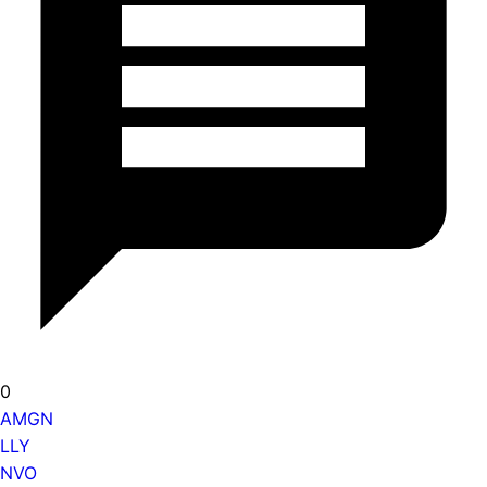
0
AMGN
LLY
NVO