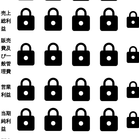
売上
総利
益
販売
費及
び一
般管
理費
営業
利益
当期
純利
益