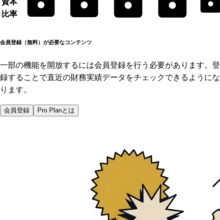
資本
比率
会員登録（無料）が必要なコンテンツ
一部の機能を開放するには会員登録を行う必要があります。登
録することで直近の財務実績データをチェックできるようにな
ります。
会員登録
Pro Planとは