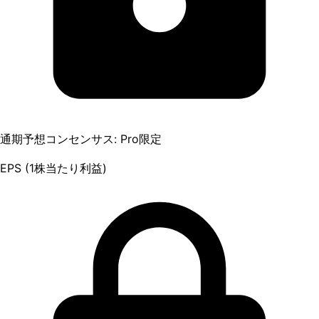
通期予想コンセンサス: Pro限定
EPS (1株当たり利益)