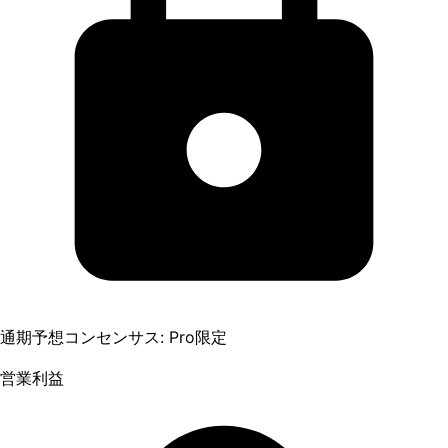
通期予想コンセンサス: Pro限定
営業利益