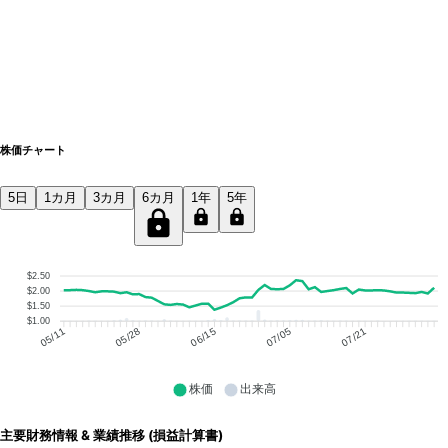
株価チャート
5日
1カ月
3カ月
6カ月
1年
5年
$2.50
$2.00
$1.50
$1.00
05/28
06/15
07/05
07/21
05/11
株価
出来高
主要財務情報 & 業績推移 (損益計算書)