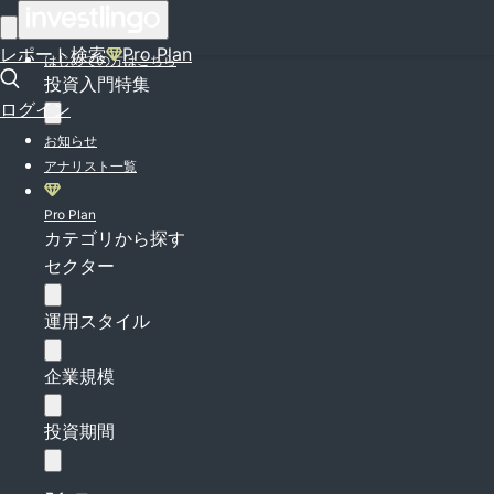
ログイン
レポート検索
Pro Plan
はじめての方はこちら
投資入門特集
ログイン
お知らせ
アナリスト一覧
Pro Plan
カテゴリから探す
セクター
運用スタイル
企業規模
投資期間