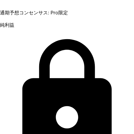
通期予想コンセンサス: Pro限定
純利益