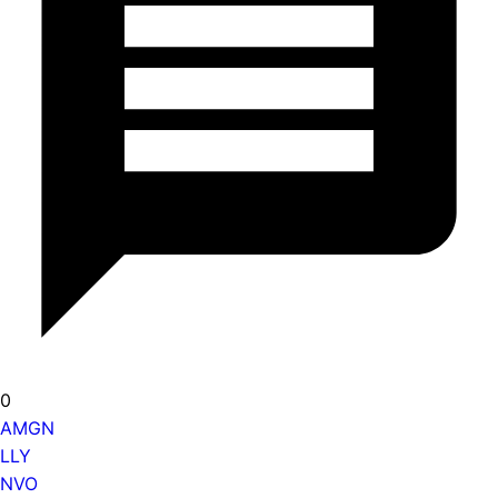
0
AMGN
LLY
NVO