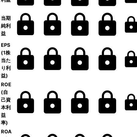
当期
純利
益
EPS
(1株
当た
り利
益)
ROE
(自
己資
本利
益
率)
ROA