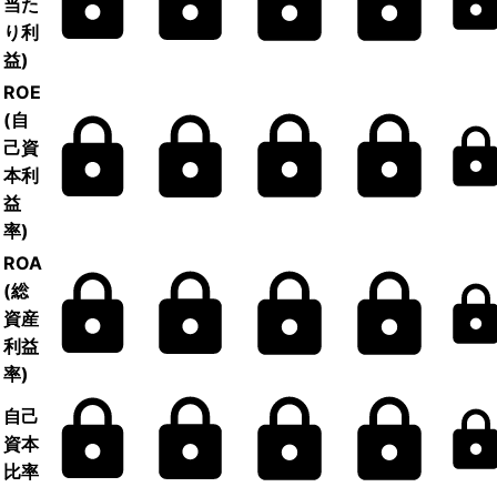
当た
り利
益)
ROE
(自
己資
本利
益
率)
ROA
(総
資産
利益
率)
自己
資本
比率