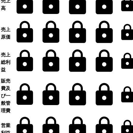
売上
高
売上
原価
売上
総利
益
販売
費及
び一
般管
理費
営業
利益