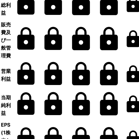
総利
益
販売
費及
び一
般管
理費
営業
利益
当期
純利
益
EPS
(1株