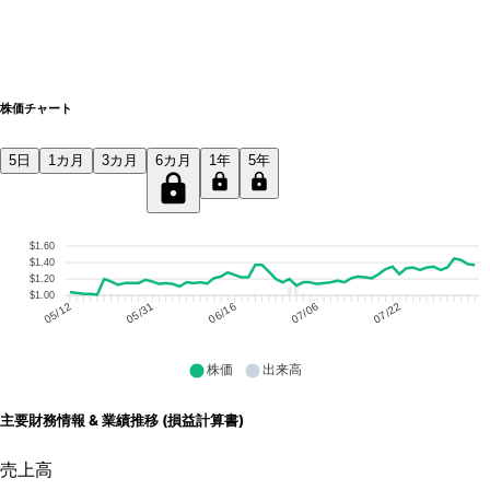
株価チャート
5日
1カ月
3カ月
6カ月
1年
5年
$1.60
$1.40
$1.20
$1.00
05/31
06/16
07/06
07/22
05/12
株価
出来高
主要財務情報 & 業績推移 (損益計算書)
売上高