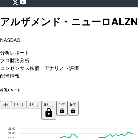
アルザメンド・ニューロ
ALZN
NASDAQ
分析
レポート
プロ
財務分析
コンセンサス株価
・アナリスト評価
配当情報
株価チャート
5日
1カ月
3カ月
6カ月
1年
5年
$1.60
$1.40
$1.20