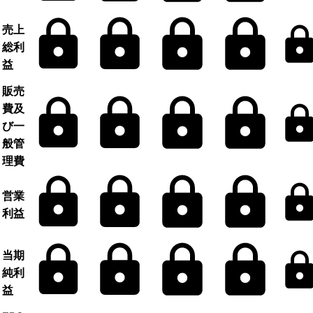
売上
総利
益
販売
費及
び一
般管
理費
営業
利益
当期
純利
益