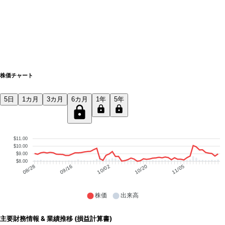
株価チャート
5日
1カ月
3カ月
6カ月
1年
5年
$11.00
$10.00
$9.00
$8.00
09/16
10/02
10/20
11/05
08/28
株価
出来高
主要財務情報 & 業績推移 (損益計算書)