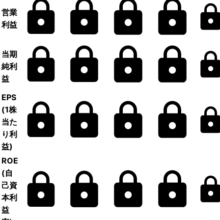
営業
利益
当期
純利
益
EPS
(1株
当た
り利
益)
ROE
(自
己資
本利
益