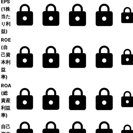
EPS
(1株
当た
り利
益)
ROE
(自
己資
本利
益
率)
ROA
(総
資産
利益
率)
自己