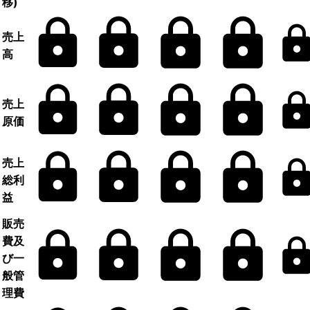
移)
売上
高
売上
原価
売上
総利
益
販売
費及
び一
般管
理費