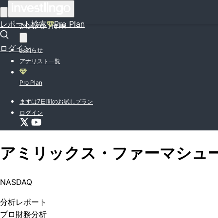
はじめての方はこちら
レポート検索
Pro Plan
投資入門特集
ログイン
お知らせ
アナリスト一覧
Pro Plan
まずは7日間のお試しプラン
ログイン
アミリックス・ファーマシュ
NASDAQ
分析
レポート
プロ
財務分析