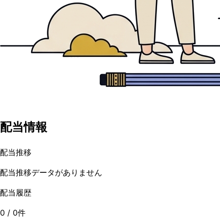
配当情報
配当推移
配当推移データがありません
配当履歴
0
/
0
件