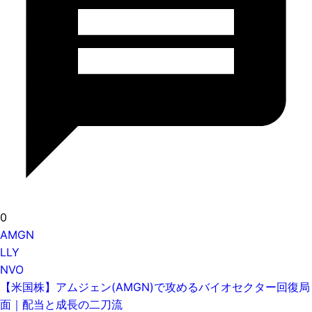
0
AMGN
LLY
NVO
【米国株】アムジェン(AMGN)で攻めるバイオセクター回復局
面｜配当と成長の二刀流