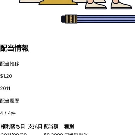
配当情報
配当推移
$1.20
2011
配当履歴
4
/
4
件
権利落ち日
支払日
配当額
種別