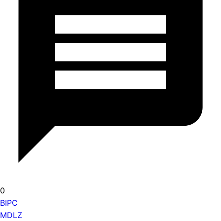
0
BIPC
MDLZ