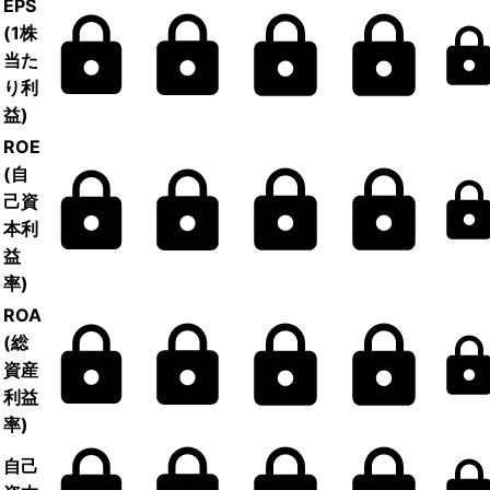
EPS
(1株
当た
り利
益)
ROE
(自
己資
本利
益
率)
ROA
(総
資産
利益
率)
自己