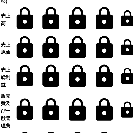
移)
売上
高
売上
原価
売上
総利
益
販売
費及
び一
般管
理費