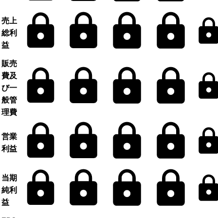
売上
総利
益
販売
費及
び一
般管
理費
営業
利益
当期
純利
益