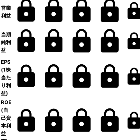
営業
利益
当期
純利
益
EPS
(1株
当た
り利
益)
ROE
(自
己資
本利
益