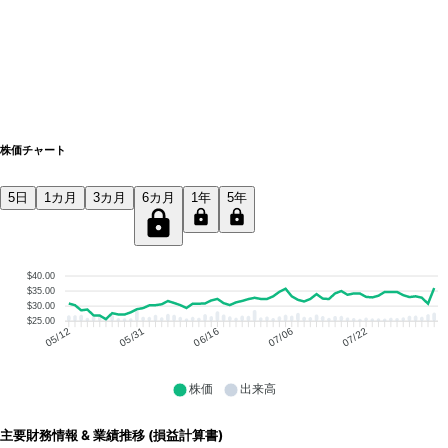
株価チャート
5日
1カ月
3カ月
6カ月
1年
5年
$40.00
$35.00
$30.00
$25.00
05/31
06/16
07/06
07/22
05/12
株価
出来高
主要財務情報 & 業績推移 (損益計算書)