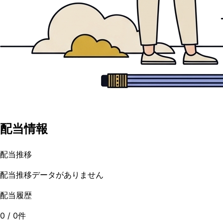
配当情報
配当推移
配当推移データがありません
配当履歴
0
/
0
件