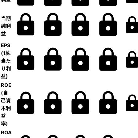
当期
純利
益
EPS
(1株
当た
り利
益)
ROE
(自
己資
本利
益
率)
ROA