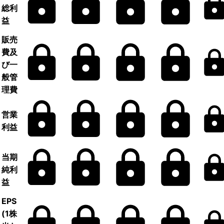
総利
益
販売
費及
び一
般管
理費
営業
利益
当期
純利
益
EPS
(1株