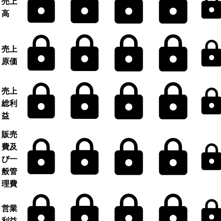
売上
高
売上
原価
売上
総利
益
販売
費及
び一
般管
理費
営業
利益