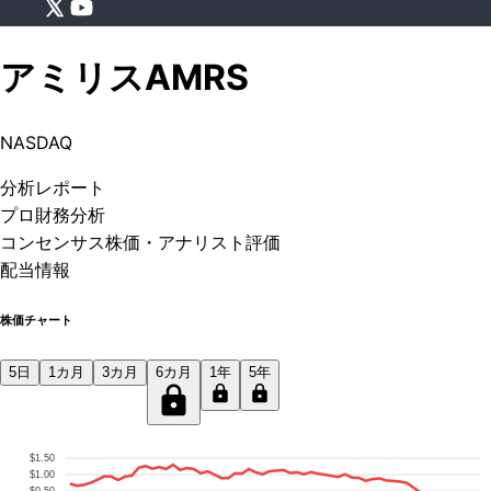
アミリス
AMRS
NASDAQ
分析
レポート
プロ
財務分析
コンセンサス株価
・アナリスト評価
配当情報
株価チャート
5日
1カ月
3カ月
6カ月
1年
5年
$1.50
$1.00
$0.50