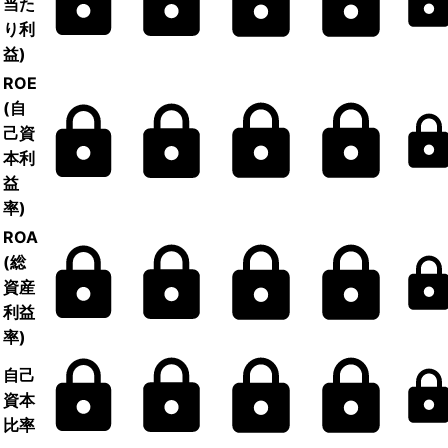
当た
り利
益)
ROE
(自
己資
本利
益
率)
ROA
(総
資産
利益
率)
自己
資本
比率