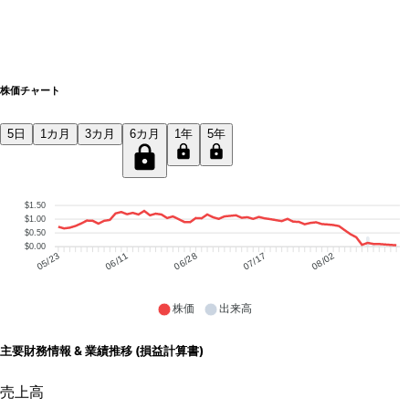
株価チャート
5日
1カ月
3カ月
6カ月
1年
5年
$1.50
$1.00
$0.50
$0.00
06/11
06/28
07/17
08/02
05/23
株価
出来高
主要財務情報 & 業績推移 (損益計算書)
売上高