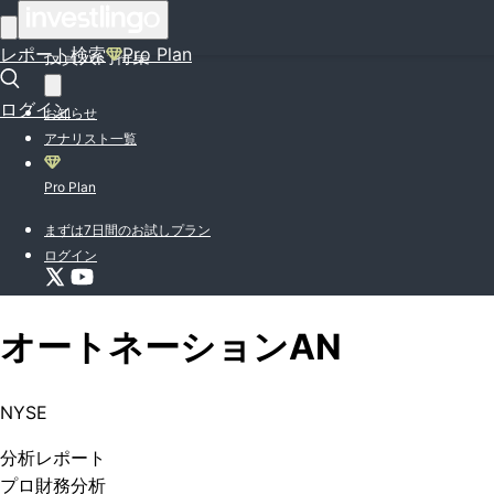
はじめての方はこちら
レポート検索
Pro Plan
投資入門特集
ログイン
お知らせ
アナリスト一覧
Pro Plan
まずは7日間のお試しプラン
ログイン
オートネーション
AN
NYSE
分析
レポート
プロ
財務分析