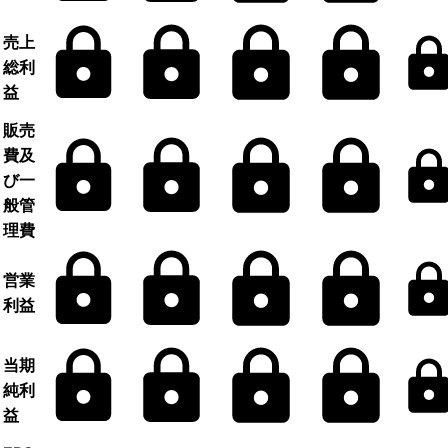
売上
総利
益
販売
費及
び一
般管
理費
営業
利益
当期
純利
益