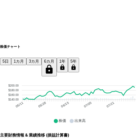
株価チャート
5日
1カ月
3カ月
6カ月
1年
5年
$200.00
$180.00
$160.00
$140.00
05/28
06/15
07/05
07/21
05/11
株価
出来高
主要財務情報 & 業績推移 (損益計算書)