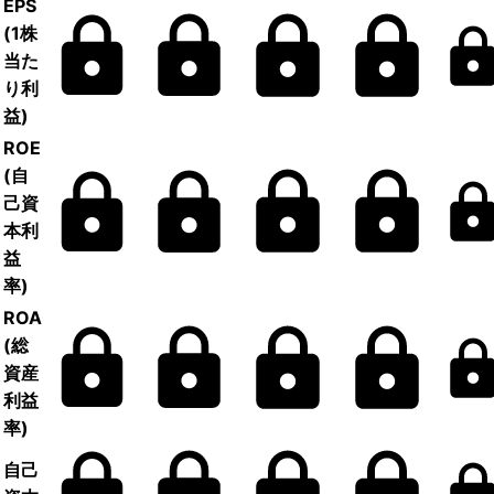
EPS
(1株
当た
り利
益)
ROE
(自
己資
本利
益
率)
ROA
(総
資産
利益
率)
自己