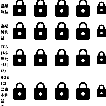
営業
利益
当期
純利
益
EPS
(1株
当た
り利
益)
ROE
(自
己資
本利
益