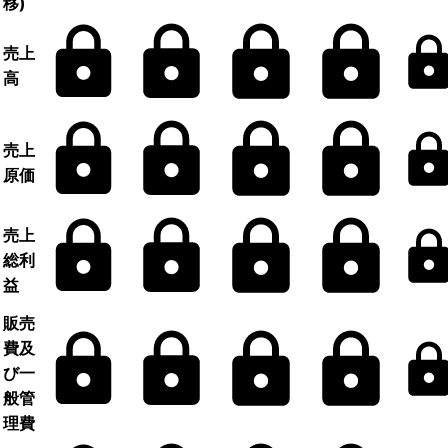
移)
売上
高
売上
原価
売上
総利
益
販売
費及
び一
般管
理費