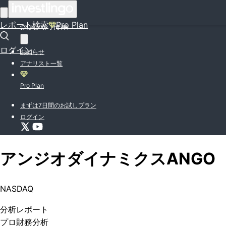
はじめての方はこちら
レポート検索
Pro Plan
投資入門特集
ログイン
お知らせ
アナリスト一覧
Pro Plan
まずは7日間のお試しプラン
ログイン
アンジオダイナミクス
ANGO
NASDAQ
分析
レポート
プロ
財務分析