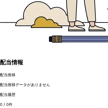
配当情報
配当推移
配当推移データがありません
配当履歴
0
/
0
件