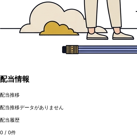
配当情報
配当推移
配当推移データがありません
配当履歴
0
/
0
件