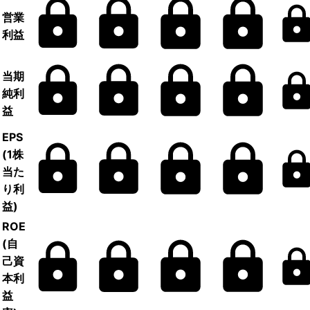
営業
利益
当期
純利
益
EPS
(1株
当た
り利
益)
ROE
(自
己資
本利
益