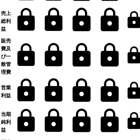
売上
総利
益
販売
費及
び一
般管
理費
営業
利益
当期
純利
益