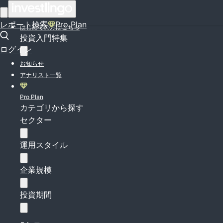
ログイン
レポート検索
Pro Plan
はじめての方はこちら
投資入門特集
ログイン
お知らせ
アナリスト一覧
Pro Plan
カテゴリから探す
セクター
運用スタイル
企業規模
投資期間