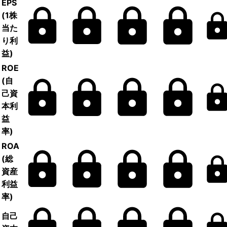
EPS
(1株
当た
り利
益)
ROE
(自
己資
本利
益
率)
ROA
(総
資産
利益
率)
自己