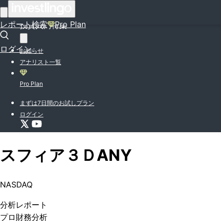
はじめての方はこちら
レポート検索
Pro Plan
投資入門特集
ログイン
お知らせ
アナリスト一覧
Pro Plan
まずは7日間のお試しプラン
ログイン
スフィア３Ｄ
ANY
NASDAQ
分析
レポート
プロ
財務分析