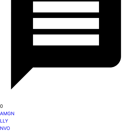
0
AMGN
LLY
NVO