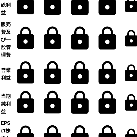
総利
益
販売
費及
び一
般管
理費
営業
利益
当期
純利
益
EPS
(1株