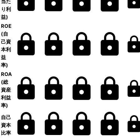
当た
り利
益)
ROE
(自
己資
本利
益
率)
ROA
(総
資産
利益
率)
自己
資本
比率