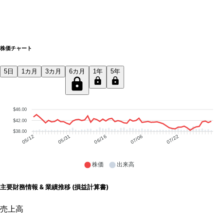
株価チャート
5日
1カ月
3カ月
6カ月
1年
5年
$46.00
$42.00
$38.00
05/31
06/16
07/06
07/22
05/12
株価
出来高
主要財務情報 & 業績推移 (損益計算書)
売上高