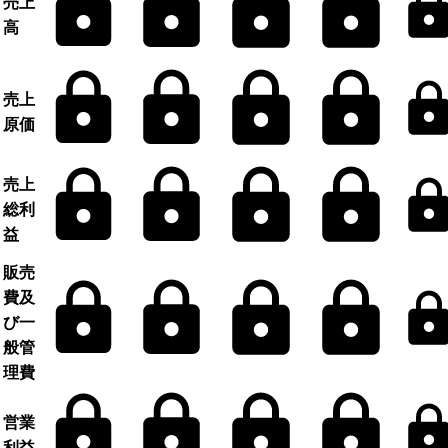
売上
高
売上
原価
売上
総利
益
販売
費及
び一
般管
理費
営業
利益