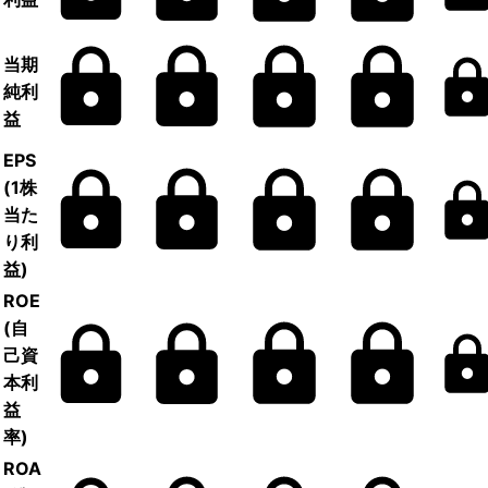
当期
純利
益
EPS
(1株
当た
り利
益)
ROE
(自
己資
本利
益
率)
ROA