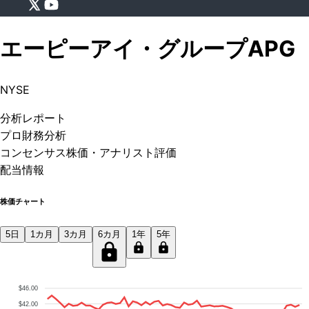
エーピーアイ・グループ
APG
NYSE
分析
レポート
プロ
財務分析
コンセンサス株価
・アナリスト評価
配当情報
株価チャート
5日
1カ月
3カ月
6カ月
1年
5年
$46.00
$42.00