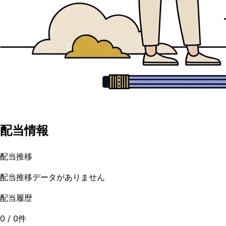
配当情報
配当推移
配当推移データがありません
配当履歴
0
/
0
件