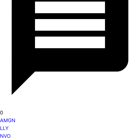
0
AMGN
LLY
NVO