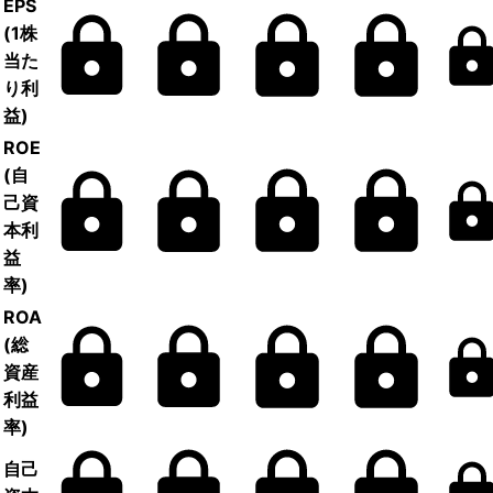
EPS
(1株
当た
り利
益)
ROE
(自
己資
本利
益
率)
ROA
(総
資産
利益
率)
自己