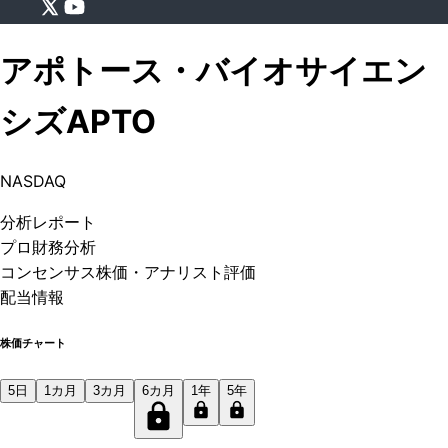
アポトース・バイオサイエン
シズ
APTO
NASDAQ
分析
レポート
プロ
財務分析
コンセンサス株価
・アナリスト評価
配当情報
株価チャート
5日
1カ月
3カ月
6カ月
1年
5年