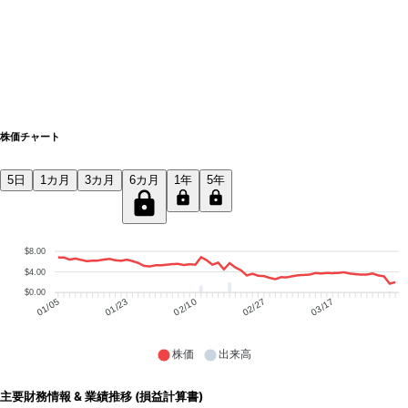
株価チャート
5日
1カ月
3カ月
6カ月
1年
5年
$8.00
$4.00
$0.00
01/23
02/10
02/27
03/17
01/05
株価
出来高
主要財務情報 & 業績推移 (損益計算書)