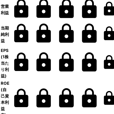
営業
利益
当期
純利
益
EPS
(1株
当た
り利
益)
ROE
(自
己資
本利
益