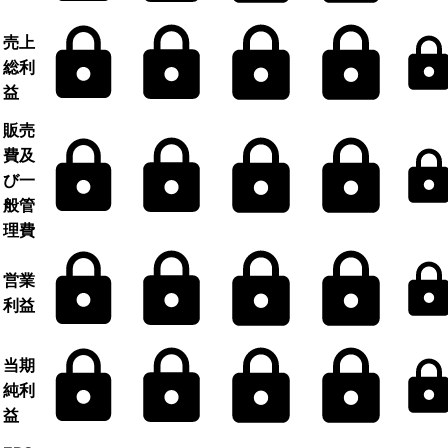
売上
総利
益
販売
費及
び一
般管
理費
営業
利益
当期
純利
益