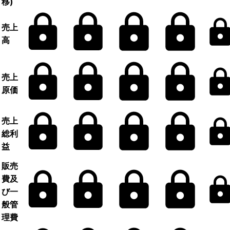
移)
売上
高
売上
原価
売上
総利
益
販売
費及
び一
般管
理費