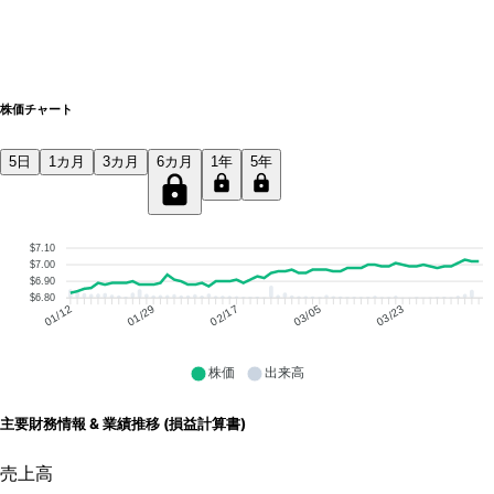
株価チャート
5日
1カ月
3カ月
6カ月
1年
5年
$7.10
$7.00
$6.90
$6.80
01/29
02/17
03/05
03/23
01/12
株価
出来高
主要財務情報 & 業績推移 (損益計算書)
売上高