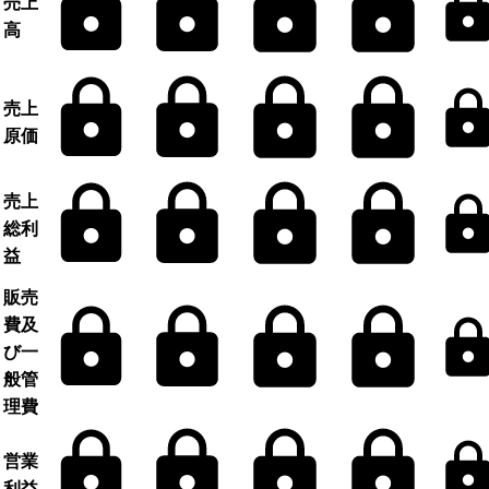
売上
高
売上
原価
売上
総利
益
販売
費及
び一
般管
理費
営業
利益