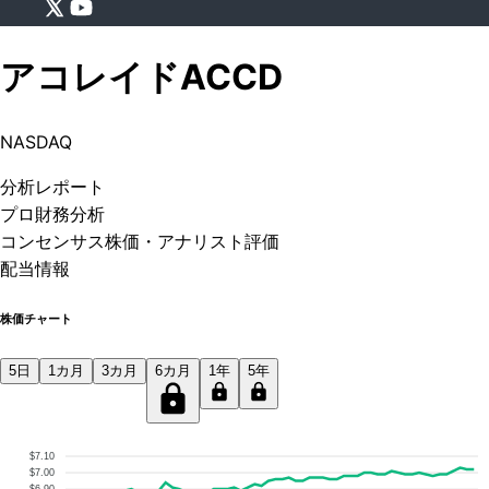
アコレイド
ACCD
NASDAQ
分析
レポート
プロ
財務分析
コンセンサス株価
・アナリスト評価
配当情報
株価チャート
5日
1カ月
3カ月
6カ月
1年
5年
$7.10
$7.00
$6.90