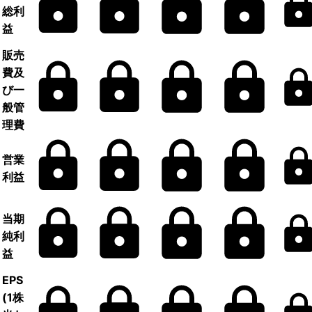
総利
益
販売
費及
び一
般管
理費
営業
利益
当期
純利
益
EPS
(1株