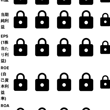
当期
純利
益
EPS
(1株
当た
り利
益)
ROE
(自
己資
本利
益
率)
ROA