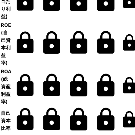
当た
り利
益)
ROE
(自
己資
本利
益
率)
ROA
(総
資産
利益
率)
自己
資本
比率