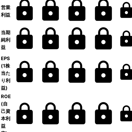
営業
利益
当期
純利
益
EPS
(1株
当た
り利
益)
ROE
(自
己資
本利
益