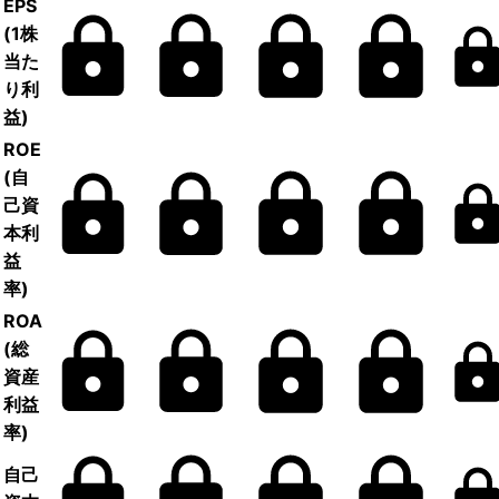
EPS
(1株
当た
り利
益)
ROE
(自
己資
本利
益
率)
ROA
(総
資産
利益
率)
自己