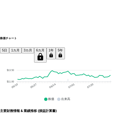
株価チャート
5日
1カ月
3カ月
6カ月
1年
5年
$13.50
$11.00
05/27
06/14
07/01
07/20
05/10
株価
出来高
主要財務情報 & 業績推移 (損益計算書)