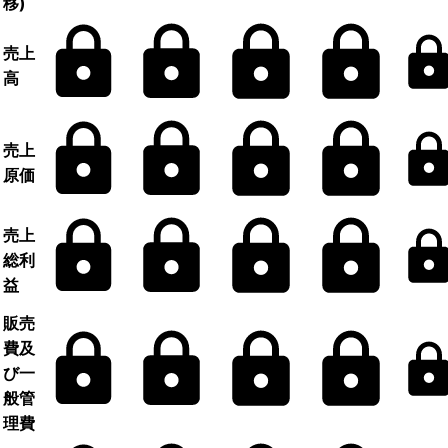
移)
売上
高
売上
原価
売上
総利
益
販売
費及
び一
般管
理費