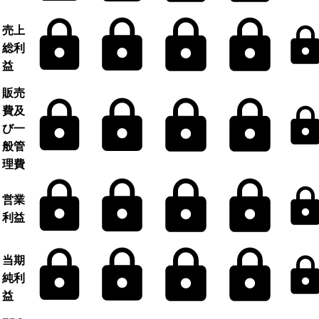
売上
総利
益
販売
費及
び一
般管
理費
営業
利益
当期
純利
益