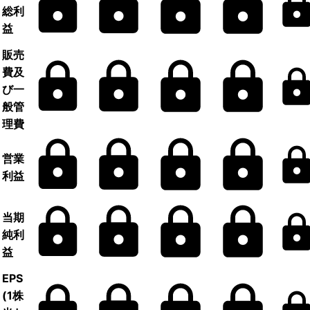
総利
益
販売
費及
び一
般管
理費
営業
利益
当期
純利
益
EPS
(1株