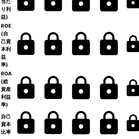
当た
り利
益)
ROE
(自
己資
本利
益
率)
ROA
(総
資産
利益
率)
自己
資本
比率