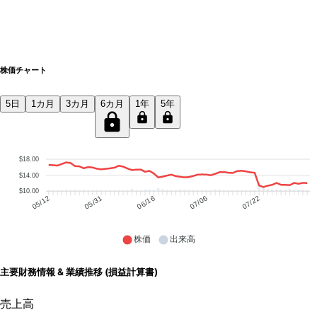
株価チャート
5日
1カ月
3カ月
6カ月
1年
5年
$18.00
$14.00
$10.00
05/31
06/16
07/06
07/22
05/12
株価
出来高
主要財務情報 & 業績推移 (損益計算書)
売上高