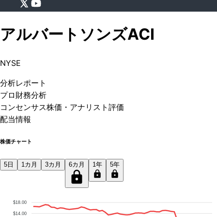
アルバートソンズ
ACI
NYSE
分析
レポート
プロ
財務分析
コンセンサス株価
・アナリスト評価
配当情報
株価チャート
5日
1カ月
3カ月
6カ月
1年
5年
$18.00
$14.00