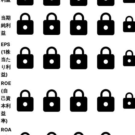
当期
純利
益
EPS
(1株
当た
り利
益)
ROE
(自
己資
本利
益
率)
ROA