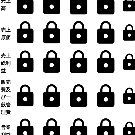
売上
高
売上
原価
売上
総利
益
販売
費及
び一
般管
理費
営業
利益