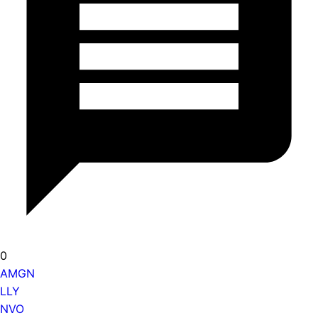
0
AMGN
LLY
NVO