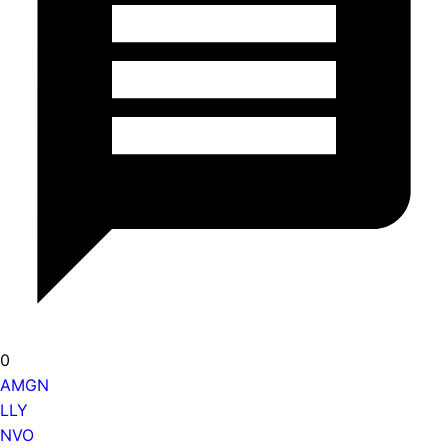
0
AMGN
LLY
NVO