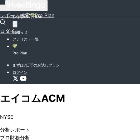
はじめての方はこちら
レポート検索
Pro Plan
投資入門特集
ログイン
お知らせ
アナリスト一覧
Pro Plan
まずは7日間のお試しプラン
ログイン
エイコム
ACM
NYSE
分析
レポート
プロ
財務分析