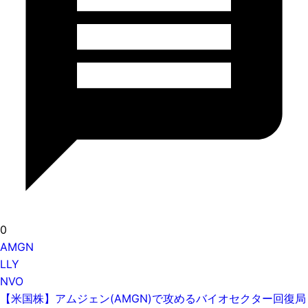
0
AMGN
LLY
NVO
【米国株】アムジェン(AMGN)で攻めるバイオセクター回復局