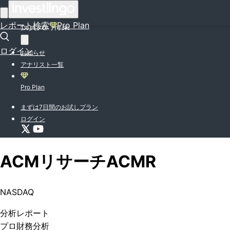
はじめての方はこちら
レポート検索
Pro Plan
投資入門特集
ログイン
お知らせ
アナリスト一覧
Pro Plan
まずは7日間のお試しプラン
ログイン
ACMリサーチ
ACMR
NASDAQ
分析
レポート
プロ
財務分析