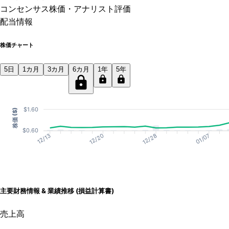
コンセンサス株価
・アナリスト評価
配当情報
株価チャート
5日
1カ月
3カ月
6カ月
1年
5年
$1.60
株価 ($)
$0.60
12/20
12/28
01/07
12/13
主要財務情報 & 業績推移 (損益計算書)
売上高