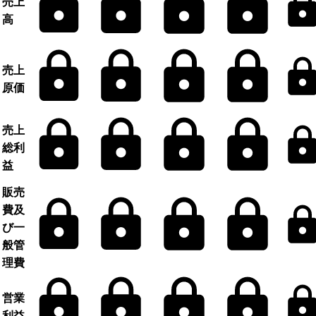
売上
高
売上
原価
売上
総利
益
販売
費及
び一
般管
理費
営業
利益