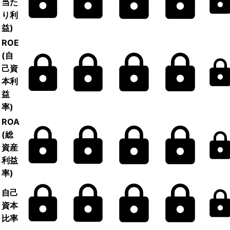
当た
り利
益)
ROE
(自
己資
本利
益
率)
ROA
(総
資産
利益
率)
自己
資本
比率