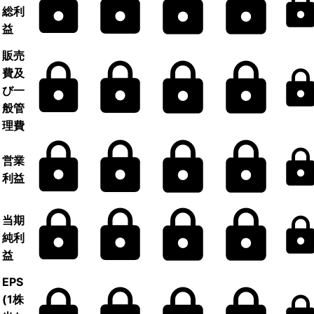
総利
益
販売
費及
び一
般管
理費
営業
利益
当期
純利
益
EPS
(1株