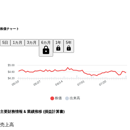
株価チャート
5日
1カ月
3カ月
6カ月
1年
5年
$5.00
$4.60
$4.20
05/27
06/14
07/01
07/20
05/10
株価
出来高
主要財務情報 & 業績推移 (損益計算書)
売上高