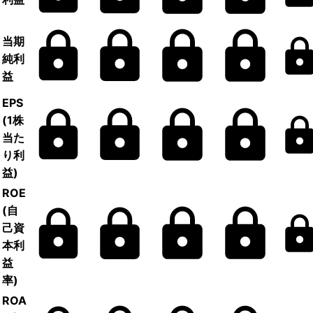
当期
純利
益
EPS
(1株
当た
り利
益)
ROE
(自
己資
本利
益
率)
ROA