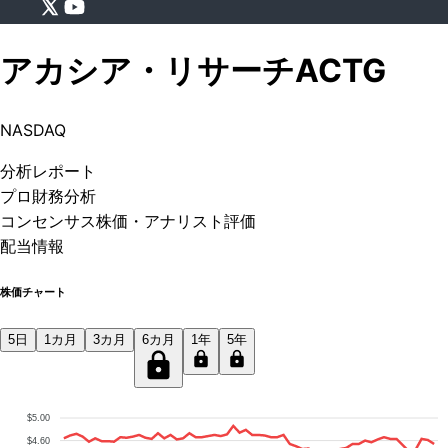
アカシア・リサーチ
ACTG
NASDAQ
分析
レポート
プロ
財務分析
コンセンサス株価
・アナリスト評価
配当情報
株価チャート
5日
1カ月
3カ月
6カ月
1年
5年
$5.00
$4.60