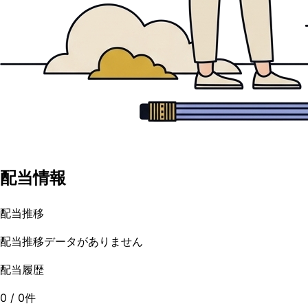
配当情報
配当推移
配当推移データがありません
配当履歴
0
/
0
件