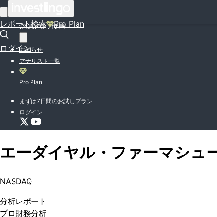
はじめての方はこちら
レポート検索
Pro Plan
投資入門特集
ログイン
お知らせ
アナリスト一覧
Pro Plan
まずは7日間のお試しプラン
ログイン
エーダイヤル・ファーマシュ
NASDAQ
分析
レポート
プロ
財務分析