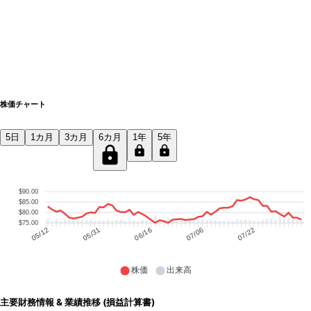
株価チャート
5日
1カ月
3カ月
6カ月
1年
5年
$90.00
$85.00
$80.00
$75.00
05/31
06/16
07/06
07/22
05/12
株価
出来高
主要財務情報 & 業績推移 (損益計算書)