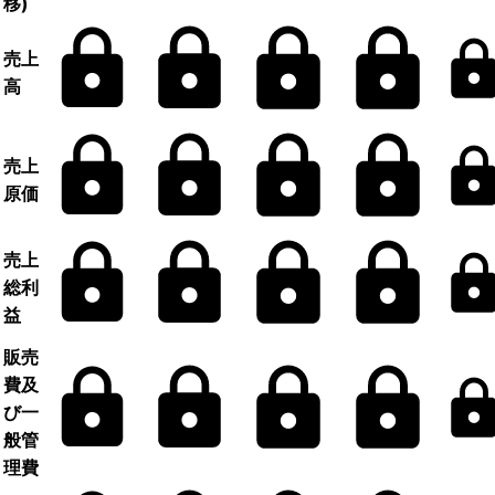
移)
売上
高
売上
原価
売上
総利
益
販売
費及
び一
般管
理費