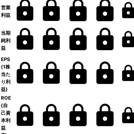
営業
利益
当期
純利
益
EPS
(1株
当た
り利
益)
ROE
(自
己資
本利
益