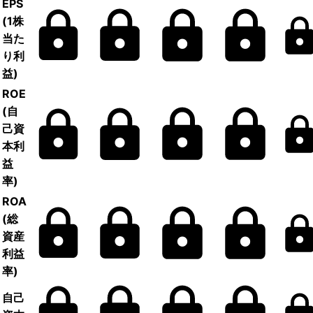
EPS
(1株
当た
り利
益)
ROE
(自
己資
本利
益
率)
ROA
(総
資産
利益
率)
自己