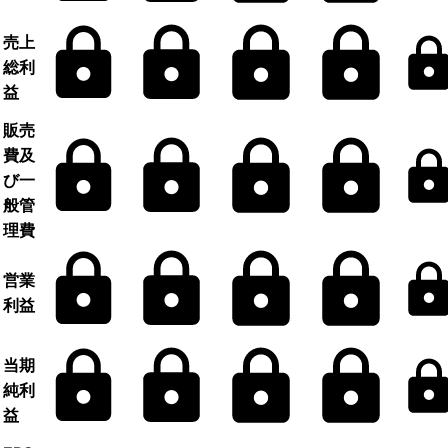
売上
総利
益
販売
費及
び一
般管
理費
営業
利益
当期
純利
益