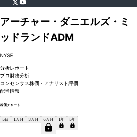
アーチャー・ダニエルズ・ミ
ッドランド
ADM
NYSE
分析
レポート
プロ
財務分析
コンセンサス株価
・アナリスト評価
配当情報
株価チャート
5日
1カ月
3カ月
6カ月
1年
5年