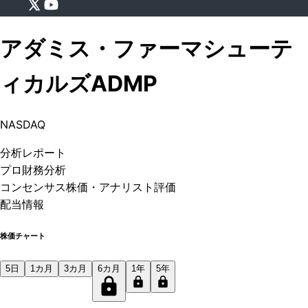
アダミス・ファーマシューテ
ィカルズ
ADMP
NASDAQ
分析
レポート
プロ
財務分析
コンセンサス株価
・アナリスト評価
配当情報
株価チャート
5日
1カ月
3カ月
6カ月
1年
5年