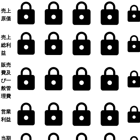
売上
原価
売上
総利
益
販売
費及
び一
般管
理費
営業
利益
当期