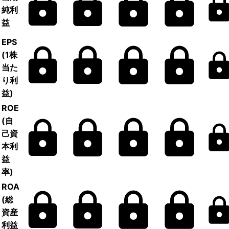
純利
益
EPS
(1株
当た
り利
益)
ROE
(自
己資
本利
益
率)
ROA
(総
資産
利益