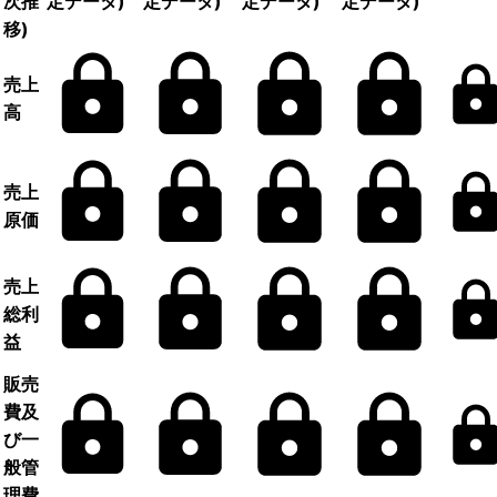
次推
定データ)
定データ)
定データ)
定データ)
移)
売上
高
売上
原価
売上
総利
益
販売
費及
び一
般管
理費