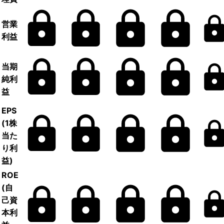
営業
利益
当期
純利
益
EPS
(1株
当た
り利
益)
ROE
(自
己資
本利