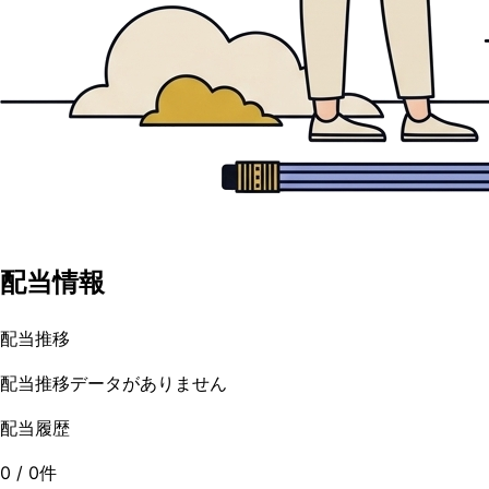
配当情報
配当推移
配当推移データがありません
配当履歴
0
/
0
件