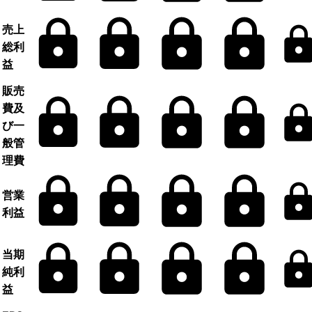
売上
総利
益
販売
費及
び一
般管
理費
営業
利益
当期
純利
益