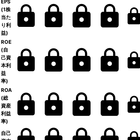
EPS
(1株
当た
り利
益)
ROE
(自
己資
本利
益
率)
ROA
(総
資産
利益
率)
自己