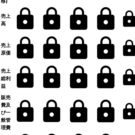
移)
売上
高
売上
原価
売上
総利
益
販売
費及
び一
般管
理費