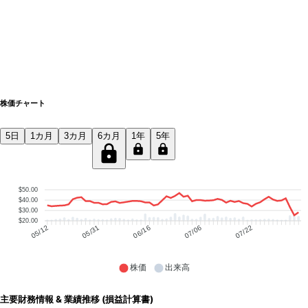
株価チャート
5日
1カ月
3カ月
6カ月
1年
5年
$50.00
$40.00
$30.00
$20.00
05/31
06/16
07/06
07/22
05/12
株価
出来高
主要財務情報 & 業績推移 (損益計算書)