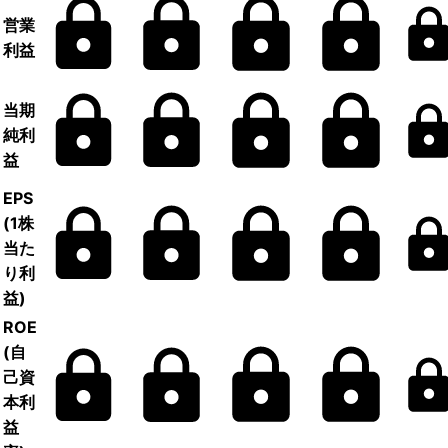
営業
利益
当期
純利
益
EPS
(1株
当た
り利
益)
ROE
(自
己資
本利
益