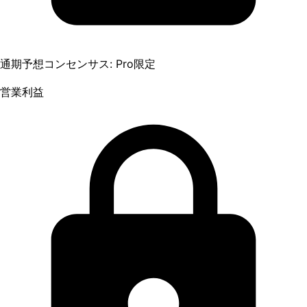
通期予想コンセンサス: Pro限定
営業利益