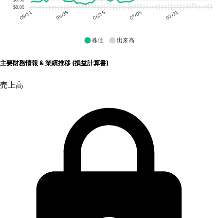
$8.00
05/28
06/15
07/05
07/21
05/11
株価
出来高
主要財務情報 & 業績推移 (損益計算書)
売上高