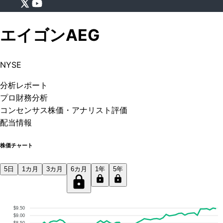
エイゴン
AEG
NYSE
分析
レポート
プロ
財務分析
コンセンサス株価
・アナリスト評価
配当情報
株価チャート
5日
1カ月
3カ月
6カ月
1年
5年
$9.50
$9.00
$8.50