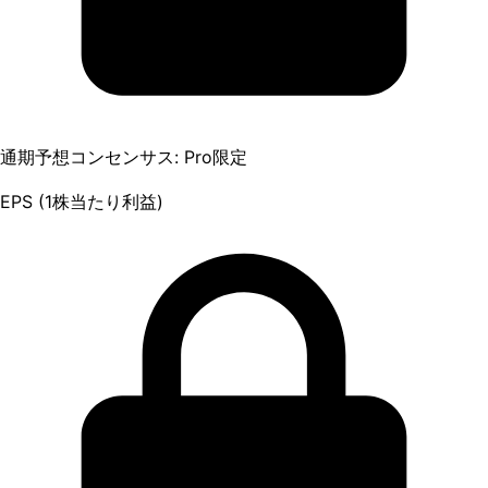
通期予想コンセンサス: Pro限定
EPS (1株当たり利益)