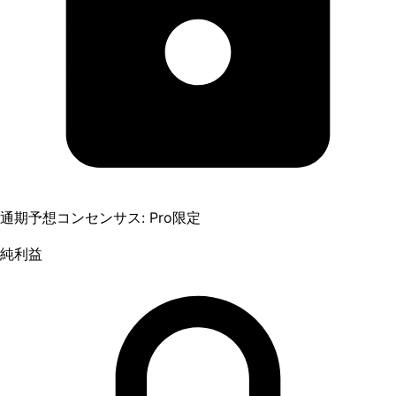
通期予想コンセンサス: Pro限定
純利益