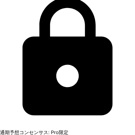
通期予想コンセンサス: Pro限定