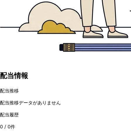
配当情報
配当推移
配当推移データがありません
配当履歴
0
/
0
件