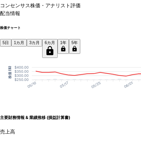
コンセンサス株価
・アナリスト評価
配当情報
株価チャート
5日
1カ月
3カ月
6カ月
1年
5年
$400.00
株価 ($)
$350.00
$300.00
$250.00
05/17
05/25
06/01
05/10
主要財務情報 & 業績推移 (損益計算書)
売上高