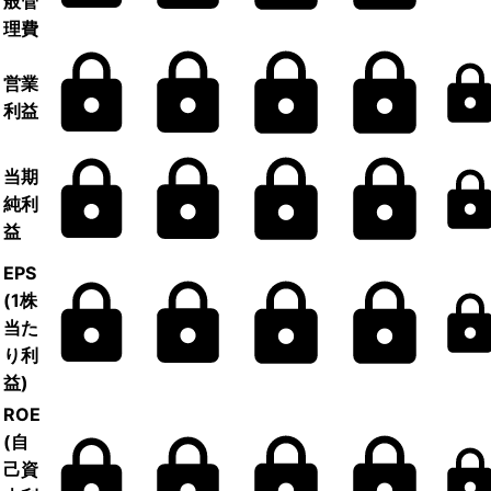
般管
理費
営業
利益
当期
純利
益
EPS
(1株
当た
り利
益)
ROE
(自
己資