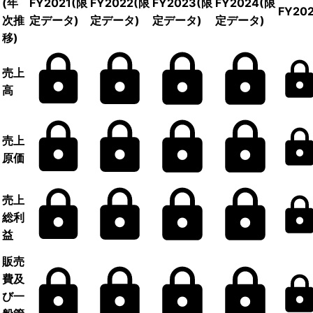
(年
FY2021
(限
FY2022
(限
FY2023
(限
FY2024
(限
FY20
次推
定データ)
定データ)
定データ)
定データ)
移)
売上
高
売上
原価
売上
総利
益
販売
費及
び一