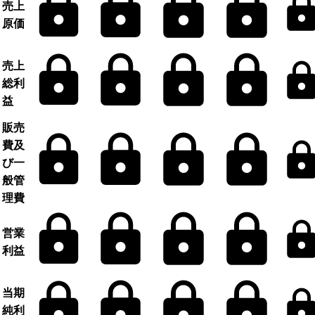
売上
原価
売上
総利
益
販売
費及
び一
般管
理費
営業
利益
当期
純利