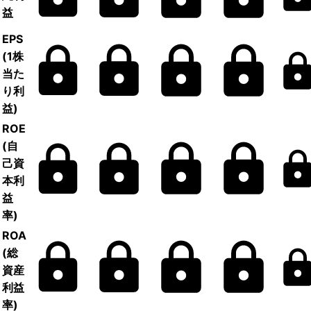
益
EPS
(1株
当た
り利
益)
ROE
(自
己資
本利
益
率)
ROA
(総
資産
利益
率)