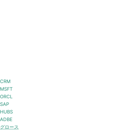
CRM
MSFT
ORCL
SAP
HUBS
ADBE
グロース