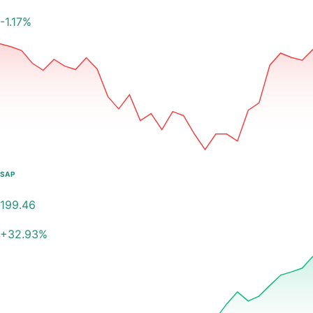
-1.17
%
SAP
199.46
+
32.93
%