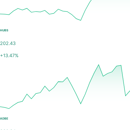
HUBS
202.43
+
13.47
%
ADBE