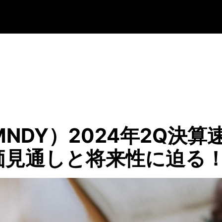
NDY）2024年2Q決
価見通しと将来性に迫る