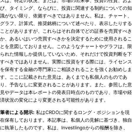
スは、特定の状況、または、市場の出来事、投資の性質、およ
び、タイミング、ならびに、投資に関連する制約についての知
識がない限り、依拠すべきではありません。私は、チャート、
グラフ、計算式、推奨銘柄について述べたり、表示したりする
ことがありますが、これらはそれ自体でどの証券を売買すべき
か、あるいはいつ売買すべきかを決定するために使用されるこ
とを意図しておりません。このようなチャートやグラフは、限
られた情報しか提供していないため、それだけで投資判断を下
すべきではありません。実際に投資をする際には、ライセンス
を保有する金融の専門家にご相談されることを強くお勧めしま
す。ここに記載された意見は、あくまでも私個人のものであ
り、予告なしに変更されることがあります。また、参照した意
見やデータは本レポートの発表日時点のものであり、市場や経
済状況の変化により変更される可能性があります。
筆者による開示
:
私はCRDOに関するロング・ポジションを現
在保有しております。
本記事は、私個人の見解に基づき、独自
に執筆したものです。私は、Investlingoからの報酬を除き、