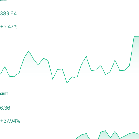
389.64
+
5.47
%
SBET
6.36
+
37.94
%