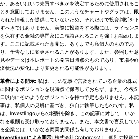
か、あるいはいつ売買すべきかを決定するために使用されるこ
とを意図しておりません。このようなチャートやグラフは、限
られた情報しか提供していないため、それだけで投資判断を下
すべきではありません。実際に投資をする際には、ライセンス
を保有する金融の専門家にご相談されることを強くお勧めしま
す。ここに記載された意見は、あくまでも私個人のものであ
り、予告なしに変更されることがあります。また、参照した意
見やデータは本レポートの発表日時点のものであり、市場や経
済状況の変化により変更される可能性があります。
筆者による開示
:
私は、この記事で言及されている企業の株式
に関するポジションを現時点で保有しておらず、また、今後5
日以内にそのようなポジションを持つ予定もありません。
本記
事は、私個人の見解に基づき、独自に執筆したものです。私
は、Investlingoからの報酬を除き、この記事に対して、いか
なる報酬も受け取っておりません。また、本文書で言及してい
る企業とは、いかなる商業的関係も有しておりません。
Investlingoによる開示
:
株式会社Crabgrassは、個別の投資に