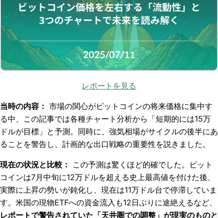
レポートを見る
当時の内容：
市場の関心がビットコインの将来価格に集中す
る中、この記事では各種チャート分析から「短期的には15万
ドルが目標」と予測。同時に、強気相場がサイクルの後半にあ
ることを警告し、計画的な出口戦略の重要性を説きました。
現在の状況と比較：
この予測は驚くほど的確でした。ビット
コインは7月中旬に12万ドルを超える史上最高値を付けた後、
実際に上昇の勢いが鈍化し、現在は11万ドル台で停滞していま
す。米国の現物ETFへの資金流入も12日ぶりに途絶えるなど、
レポートで警告されていた「天井圏での調整」が現実のものと