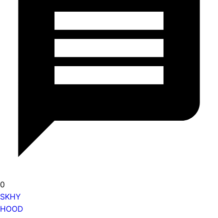
0
SKHY
HOOD