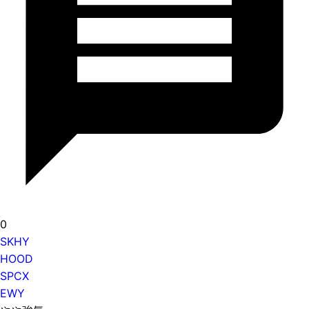
0
SKHY
HOOD
SPCX
EWY