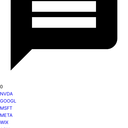
0
NVDA
GOOGL
MSFT
META
WIX